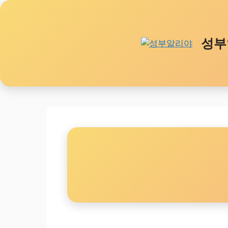
Skip
to
content
성부