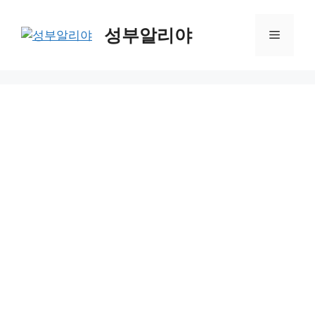
Skip
to
성부알리야
Menu
content